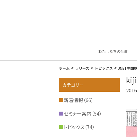
わたしたちの仕事
>
>
>
ホーム
リリース
トピックス
JNET中
kij
2016
■
新着情報（66）
■
セミナー案内（54）
■
トピックス（74）