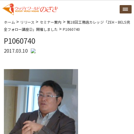
>
>
>
ホーム
リリース
セミナー案内
第18回工務店カレッジ「ZEH・BELS完
>
全フォロー講座②」開催しました
P1060740
P1060740
2017.03.10