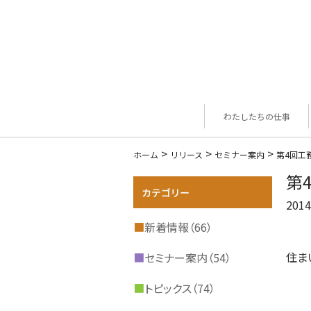
わたしたちの仕事
>
>
>
ホーム
リリース
セミナー案内
第4回工
第
2014
■
新着情報（66）
住ま
■
セミナー案内（54）
■
トピックス（74）