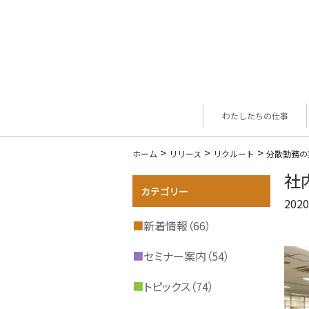
わたしたちの仕事
>
>
>
ホーム
リリース
リクルート
分散勤務の
社
2020
■
新着情報（66）
■
セミナー案内（54）
■
トピックス（74）