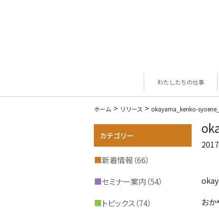
わたしたちの仕事
>
>
ホーム
リリース
okayama_kenko-syoene
ok
2017
■
新着情報（66）
oka
■
セミナー案内（54）
おか
■
トピックス（74）