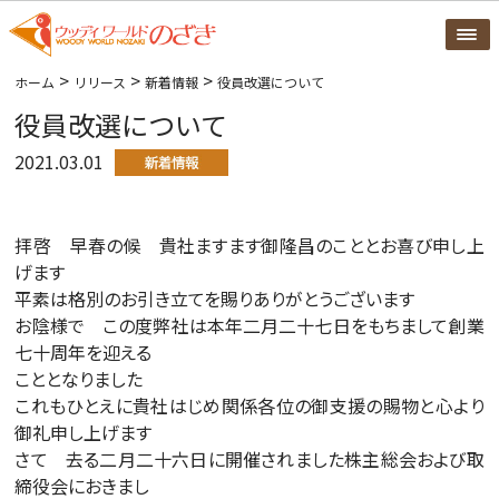
>
>
>
ホーム
リリース
新着情報
役員改選について
役員改選について
2021.03.01
拝啓 早春の候 貴社ますます御隆昌のこととお喜び申し上
げます
平素は格別のお引き立てを賜りありがとうございます
お陰様で この度弊社は本年二月二十七日をもちまして創業
七十周年を迎える
こととなりました
これもひとえに貴社はじめ関係各位の御支援の賜物と心より
御礼申し上げます
さて 去る二月二十六日に開催されました株主総会および取
締役会におきまし