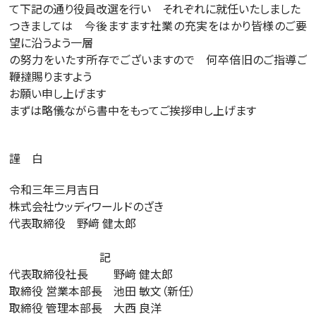
て下記の通り役員改選を行い それぞれに就任いたしました
つきましては 今後ますます社業の充実をはかり皆様のご要
望に沿うよう一層
の努力をいたす所存でございますので 何卒倍旧のご指導ご
鞭撻賜りますよう
お願い申し上げます
まずは略儀ながら書中をもってご挨拶申し上げます
謹 白
令和三年三月吉日
株式会社ウッディワールドのざき
代表取締役 野﨑 健太郎
記
代表取締役社長 野﨑 健太郎
取締役 営業本部長 池田 敏文（新任）
取締役 管理本部長 大西 良洋