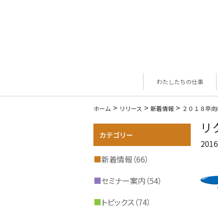
わたしたちの仕事
>
>
>
ホーム
リリース
新着情報
２０１８卒向
リ
2016
■
新着情報（66）
■
セミナー案内（54）
■
トピックス（74）