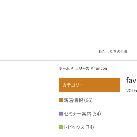
わたしたちの仕事
>
>
ホーム
リリース
favicon
fav
2016
■
新着情報（66）
■
セミナー案内（54）
■
トピックス（74）