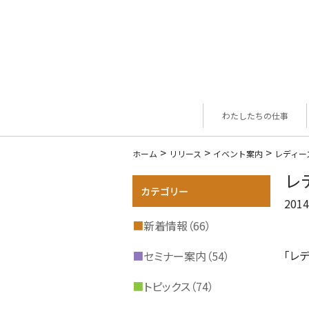
わたしたちの仕事
>
>
>
ホーム
リリース
イベント案内
レディー
レ
2014
■
新着情報（66）
「レ
■
セミナー案内（54）
■
トピックス（74）