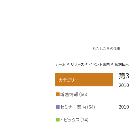
わたしたちの仕事
>
>
>
ホーム
リリース
イベント案内
第30回
第
2010
■
新着情報（66）
20
■
セミナー案内（54）
■
トピックス（74）