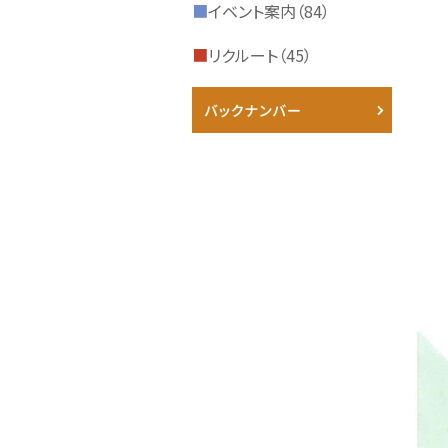
■
イベント案内（84）
■
リクルート（45）