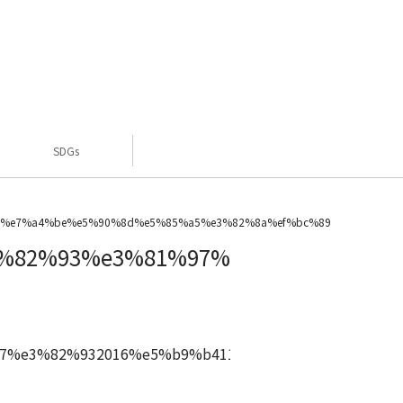
SDGs
8%e7%a4%be%e5%90%8d%e5%85%a5%e3%82%8a%ef%bc%89
%82%93%e3%81%97%e3%82%932016
7%e3%82%932016%e5%b9%b411%e6%9c%88%ef%bc%8