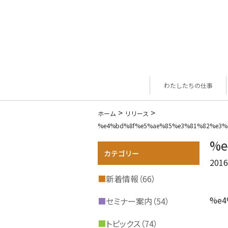
わたしたちの仕事
>
>
ホーム
リリース
%e4%bd%8f%e5%ae%85%e3%81%82%e3%
%e
2016
■
新着情報（66）
%e4
■
セミナー案内（54）
■
トピックス（74）