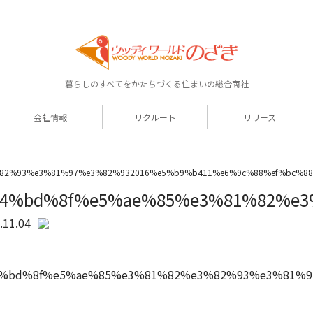
暮らしのすべてをかたちづくる住まいの総合商社
会社情報
リクルート
リリース
82%93%e3%81%97%e3%82%932016%e5%b9%b411%e6%9c%88%ef%bc%8
4%bd%8f%e5%ae%85%e3%81%82%e3
.11.04
%bd%8f%e5%ae%85%e3%81%82%e3%82%93%e3%81%9